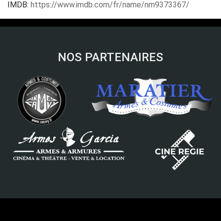
IMDB:
https://www.imdb.com/fr/name/nm9373367/
NOS PARTENAIRES