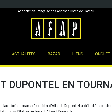
Association Française des Accessoiristes de Plateau
ACTUALITÉS
BAZAR
LIENS
ONGLET
T DUPONTEL EN TOURN
l faut brûler maman" un film d’Albert Dupontel a débuté aux stud
fy, Julia Platon, Artus et Albert Dupontel.